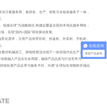
解决方案服务商，集研发、生产、销售与全链条服务于一体，
案。
、链接全球”为战略路径,构建起覆盖全国的本地化服务网络；
场，实现“国内+国际”双轮驱动发展。
户场景化需求，主营产品有寄存柜、快递柜、外卖柜、手机柜、
品。
在线咨询
集数控机械加工、静电喷塑流水线于一体的现代化生产基地，
售前产品咨询
术创新融入产品全生命周期，确保产品品质与行业竞争力。
持续拓展产品边界与服务半径，向着“全球知名智能柜存储品
ATE